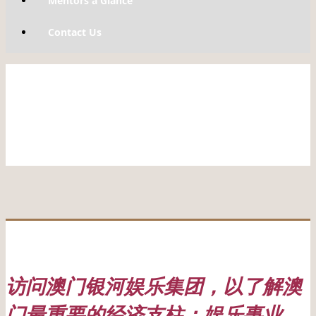
Mentors a Glance
Contact Us
访问澳门银河娱乐集团，以了解澳
门最重要的经济支柱：娱乐事业。