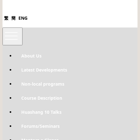
繁
簡
ENG
About Us
Latest Developments
Non-local programs
Course Description
Huashang 10 Talks
Forums/Seminars