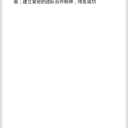
验；建立紧密的团队合作精神，缔造成功