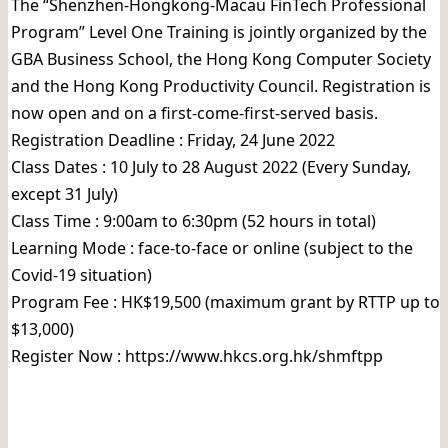
The “Shenzhen-Hongkong-Macau FinTech Professional
Program” Level One Training is jointly organized by the
GBA Business School, the Hong Kong Computer Society
and the Hong Kong Productivity Council. Registration is
now open and on a first-come-first-served basis.
Registration Deadline : Friday, 24 June 2022
Class Dates : 10 July to 28 August 2022 (Every Sunday,
except 31 July)
Class Time : 9:00am to 6:30pm (52 hours in total)
Learning Mode : face-to-face or online (subject to the
Covid-19 situation)
Program Fee : HK$19,500 (maximum grant by RTTP up to
$13,000)
Register Now : https://www.hkcs.org.hk/shmftpp