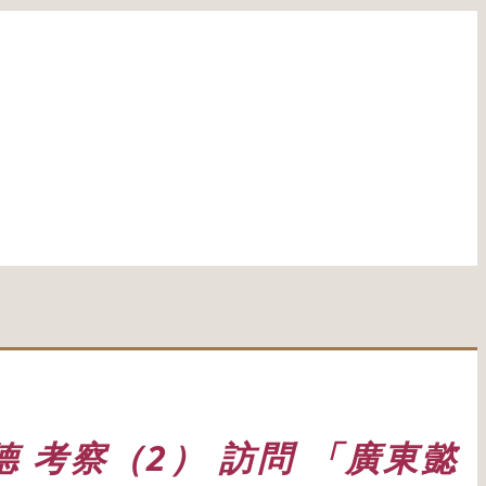
德 考察（2） 訪問 「廣東懿