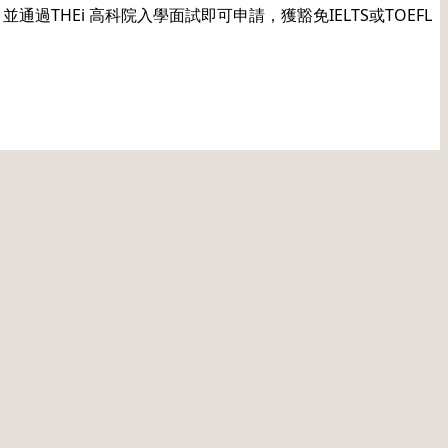
THEi 高科院入學面試即可申請，獲豁免IELTS或TOEFL