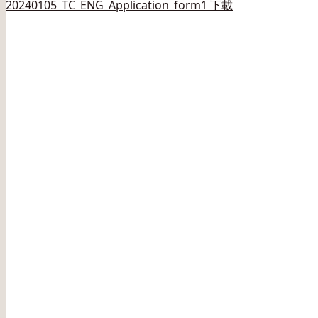
20240105_TC_ENG_Application_form1 下載